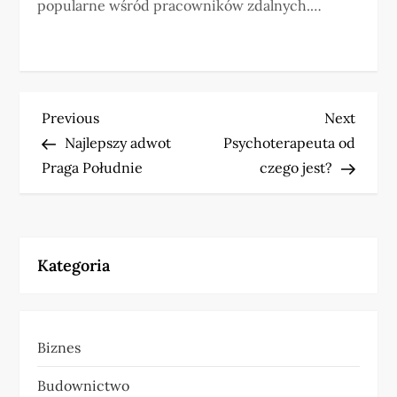
popularne wśród pracowników zdalnych.…
N
Previous
Next
Previous
Next
Post
Post
Najlepszy adwot
Psychoterapeuta od
a
Praga Południe
czego jest?
w
i
Kategoria
g
a
Biznes
c
Budownictwo
j