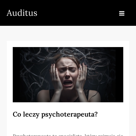
Skip
Auditus
to
content
Co leczy psychoterapeuta?
Psychoterapeuta to specjalista, który zajmuje się