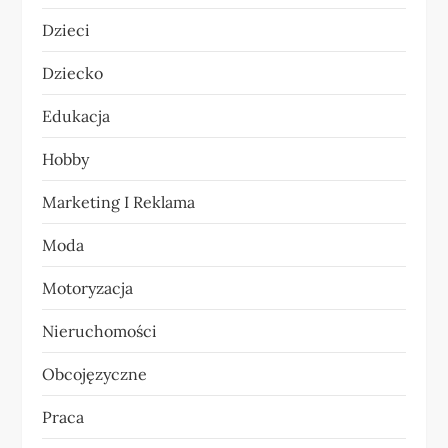
Dzieci
a
Dziecko
w
Edukacja
p
Hobby
i
Marketing I Reklama
s
Moda
u
Motoryzacja
Nieruchomości
Obcojęzyczne
Praca