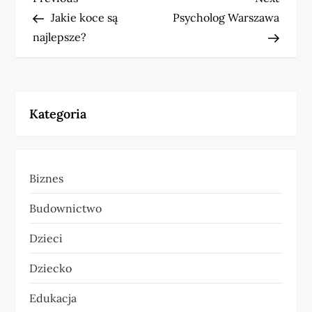
N
Post
Post
Jakie koce są
Psycholog Warszawa
a
najlepsze?
w
i
Kategoria
g
a
Biznes
c
Budownictwo
j
Dzieci
a
Dziecko
w
Edukacja
p