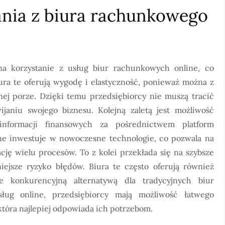
tania z biura rachunkowego
na korzystanie z usług biur rachunkowych online, co
iura te oferują wygodę i elastyczność, ponieważ można z
nej porze. Dzięki temu przedsiębiorcy nie muszą tracić
janiu swojego biznesu. Kolejną zaletą jest możliwość
nformacji finansowych za pośrednictwem platform
ne inwestuje w nowoczesne technologie, co pozwala na
ję wielu procesów. To z kolei przekłada się na szybsze
ejsze ryzyko błędów. Biura te często oferują również
e konkurencyjną alternatywą dla tradycyjnych biur
ług online, przedsiębiorcy mają możliwość łatwego
która najlepiej odpowiada ich potrzebom.