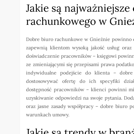
Jakie są najważniejsze
rachunkowego w Gnie
Dobre biuro rachunkowe w Gnieźnie powinno c
zapewnią klientom wysoką jakość usług oraz 
doświadczenie pracowników – księgowi powinni
ze zmieniającymi się przepisami prawa podatk
indywidualne podejście do klienta – dobr
dostosowywać ofertę do ich specyfiki dzia
dostępność pracowników – klienci powinni mi
uzyskiwanie odpowiedzi na swoje pytania. Dod
oraz jasne zasady współpracy – dobre biuro p
warunkach umowy.
Jakie są trendy w bra