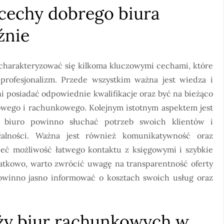
 cechy dobrego biura
źnie
harakteryzować się kilkoma kluczowymi cechami, które
profesjonalizm. Przede wszystkim ważna jest wiedza i
 posiadać odpowiednie kwalifikacje oraz być na bieżąco
owego i rachunkowego. Kolejnym istotnym aspektem jest
e biuro powinno słuchać potrzeb swoich klientów i
łalności. Ważna jest również komunikatywność oraz
eć możliwość łatwego kontaktu z księgowymi i szybkie
atkowo, warto zwrócić uwagę na transparentność oferty
owinno jasno informować o kosztach swoich usług oraz
nży biur rachunkowych w