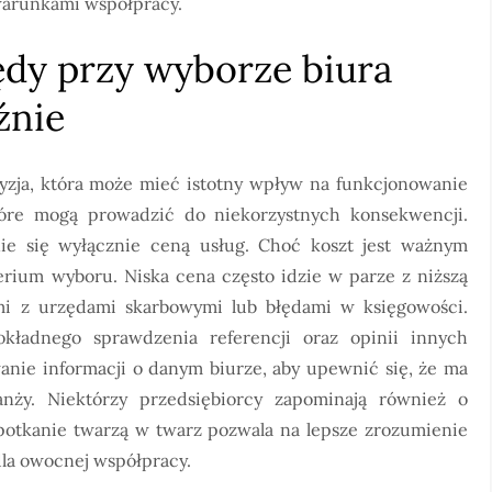
 warunkami współpracy.
łędy przy wyborze biura
źnie
zja, która może mieć istotny wpływ na funkcjonowanie
które mogą prowadzić do niekorzystnych konsekwencji.
ie się wyłącznie ceną usług. Choć koszt jest ważnym
erium wyboru. Niska cena często idzie w parze z niższą
mi z urzędami skarbowymi lub błędami w księgowości.
ładnego sprawdzenia referencji oraz opinii innych
anie informacji o danym biurze, aby upewnić się, że ma
nży. Niektórzy przedsiębiorcy zapominają również o
potkanie twarzą w twarz pozwala na lepsze zrozumienie
 dla owocnej współpracy.