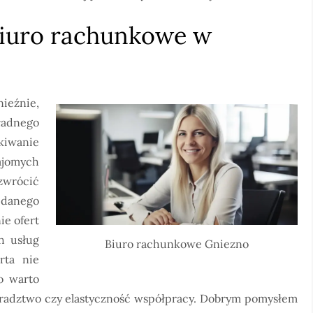
 biuro rachunkowe w
ieźnie,
adnego
kiwanie
ajomych
zwrócić
 danego
ie ofert
h usług
Biuro rachunkowe Gniezno
rta nie
o warto
oradztwo czy elastyczność współpracy. Dobrym pomysłem