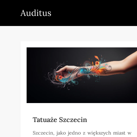
Skip
Auditus
to
content
Tatuaże Szczecin
Szczecin, jako jedno z większych miast w