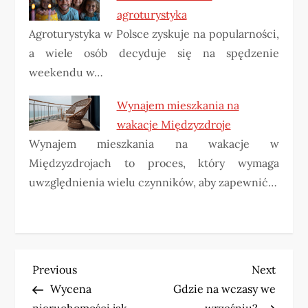
agroturystyka
Agroturystyka w Polsce zyskuje na popularności,
a wiele osób decyduje się na spędzenie
weekendu w…
Wynajem mieszkania na
wakacje Międzyzdroje
Wynajem mieszkania na wakacje w
Międzyzdrojach to proces, który wymaga
uwzględnienia wielu czynników, aby zapewnić…
N
Previous
Next
Previous
Next
Post
Post
Wycena
Gdzie na wczasy we
a