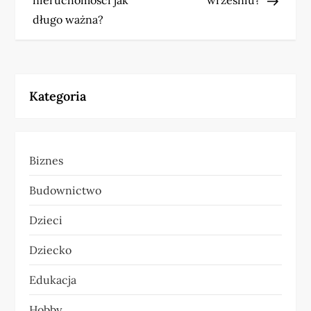
nieruchomości jak
wrześniu?
w
długo ważna?
i
g
Kategoria
a
c
Biznes
j
Budownictwo
a
Dzieci
w
Dziecko
p
Edukacja
i
Hobby