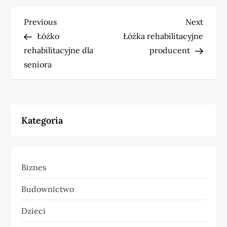
N
Previous
Next
Previous
Next
Post
Post
Łóżko
Łóżka rehabilitacyjne
a
rehabilitacyjne dla
producent
w
seniora
i
g
Kategoria
a
c
Biznes
j
Budownictwo
a
Dzieci
w