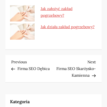
Jak założyć zakład
pogrzebowy?
Jak działa zakład pogrzebowy?
N
Previous
Next
Previous
Next
Post
Post
Firma SEO Dębica
Firma SEO Skarżysko-
a
Kamienna
w
i
Kategoria
g