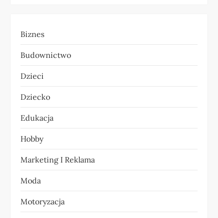
a
Biznes
c
Budownictwo
j
Dzieci
a
Dziecko
w
Edukacja
p
Hobby
i
Marketing I Reklama
s
Moda
u
Motoryzacja