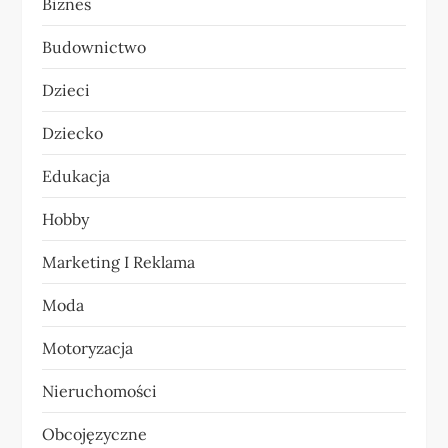
Biznes
j
Budownictwo
a
Dzieci
w
Dziecko
p
Edukacja
i
Hobby
s
Marketing I Reklama
u
Moda
Motoryzacja
Nieruchomości
Obcojęzyczne