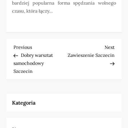
bardziej popularna forma spędzania wolnego
czasu, która łączy…
N
Previous
Next
Previous
Next
Post
Post
Dobry warsztat
Zawieszenie Szczecin
a
samochodowy
w
Szczecin
i
g
Kategoria
a
c