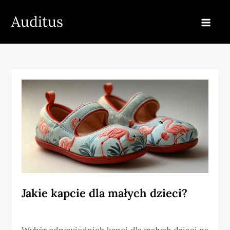
Skip
Auditus
to
content
Jakie kapcie dla małych dzieci?
Wybór odpowiednich kapci dla małych dzieci na