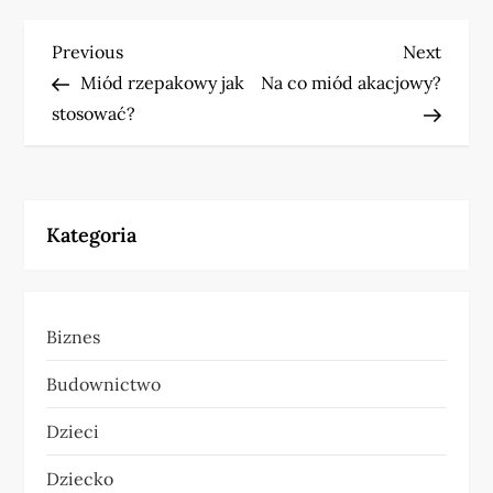
N
Previous
Next
Previous
Next
Post
Post
Miód rzepakowy jak
Na co miód akacjowy?
a
stosować?
w
i
Kategoria
g
a
Biznes
c
Budownictwo
j
Dzieci
a
Dziecko