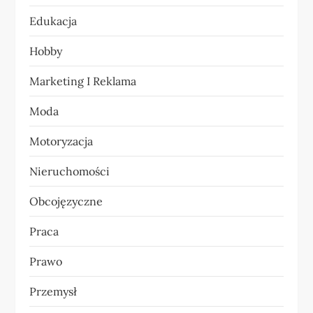
w
Edukacja
p
Hobby
i
Marketing I Reklama
s
Moda
u
Motoryzacja
Nieruchomości
Obcojęzyczne
Praca
Prawo
Przemysł