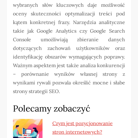
wybranych słów kluczowych daje możliwość
oceny skuteczności optymalizacji treści pod
kątem konkretnej frazy. Narzędzia analityczne
takie jak Google Analytics czy Google Search
Console umożliwiają zbieranie danych
dotyczących zachowań użytkowników oraz
identyfikację obszarów wymagających poprawy.
Ważnym aspektem jest także analiza konkurencji
– porównanie wyników własnej strony z
wynikami rywali pozwala określić mocne i słabe
strony strategii SEO.
Polecamy zobaczyć
Czym jest pozycjonowanie
stron internetowych?