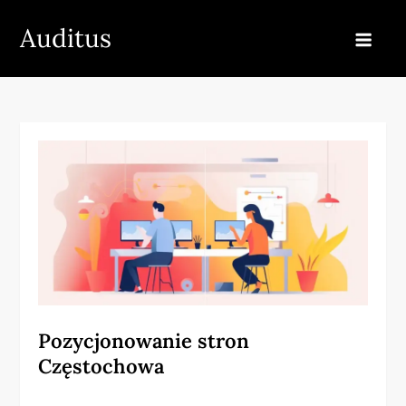
Skip
Auditus
to
content
Pozycjonowanie stron
Częstochowa