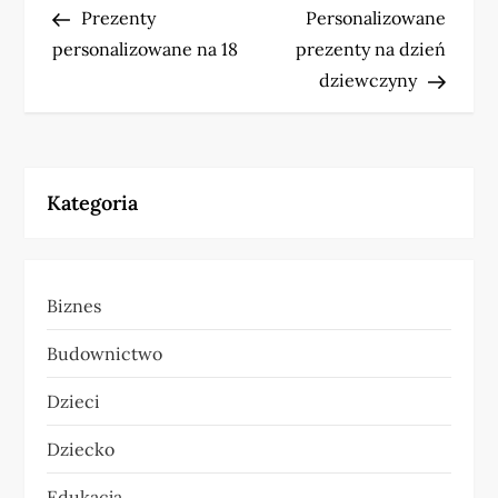
Post
Post
Prezenty
Personalizowane
a
personalizowane na 18
prezenty na dzień
w
dziewczyny
i
g
Kategoria
a
c
Biznes
j
Budownictwo
a
Dzieci
w
Dziecko
p
Edukacja