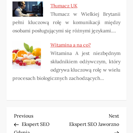
Tłumacz UK
Tłumacz w Wielkiej Brytanii
pełni kluczową rolę w komunikacji między
osobami posługującymi się różnymi językami.…
Witamina a na co?
Witamina A jest niezbędnym
składnikiem odżywczym, który
odgrywa kluczową rolę w wielu
procesach biologicznych zachodzących…
N
Previous
Next
Previous
Next
Post
Post
Ekspert SEO
Ekspert SEO Jaworzno
a
Gdynia