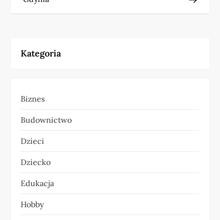
w
i
Kategoria
g
a
Biznes
c
Budownictwo
j
Dzieci
a
Dziecko
w
Edukacja
p
Hobby
i