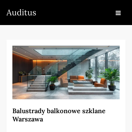
Skip
Auditus
to
content
Balustrady balkonowe szklane
Warszawa