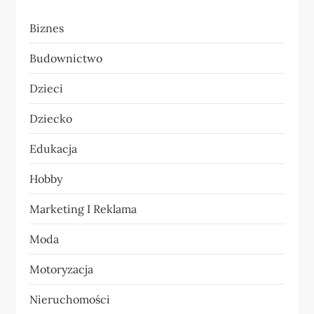
a
Biznes
c
Budownictwo
j
Dzieci
a
Dziecko
w
Edukacja
p
Hobby
i
Marketing I Reklama
s
Moda
u
Motoryzacja
Nieruchomości