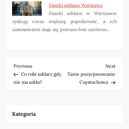
Daszki szklane Warszawa
Daszki szklane w Warszawie
zyskują coraz większą popularność, a ich
zastosowanie staje się powszechne zarówno…
N
Previous
Next
Previous
Next
Post
Post
Co robi szklarz gdy
Tanie pozycjonowanie
a
nie ma szkła?
Częstochowa
w
i
Kategoria
g