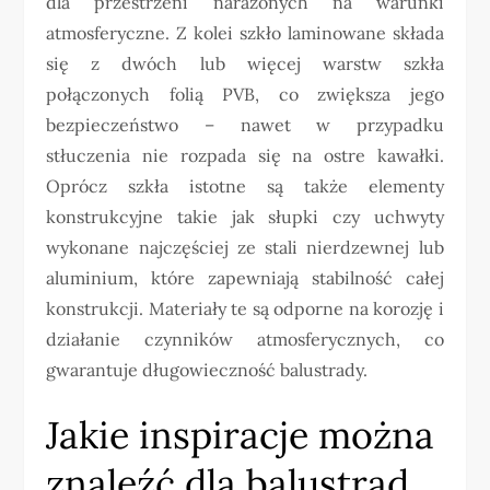
dla przestrzeni narażonych na warunki
atmosferyczne. Z kolei szkło laminowane składa
się z dwóch lub więcej warstw szkła
połączonych folią PVB, co zwiększa jego
bezpieczeństwo – nawet w przypadku
stłuczenia nie rozpada się na ostre kawałki.
Oprócz szkła istotne są także elementy
konstrukcyjne takie jak słupki czy uchwyty
wykonane najczęściej ze stali nierdzewnej lub
aluminium, które zapewniają stabilność całej
konstrukcji. Materiały te są odporne na korozję i
działanie czynników atmosferycznych, co
gwarantuje długowieczność balustrady.
Jakie inspiracje można
znaleźć dla balustrad