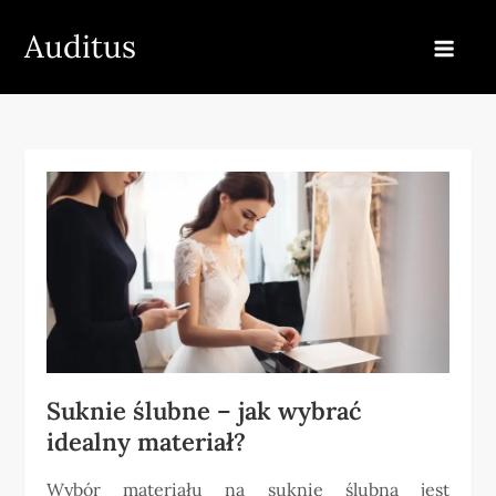
Skip
Auditus
to
content
Suknie ślubne – jak wybrać
idealny materiał?
Wybór materiału na suknię ślubną jest