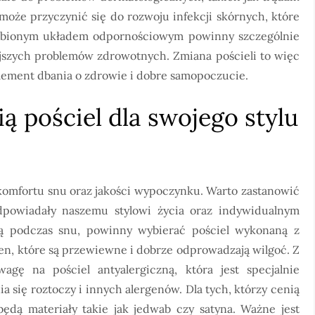
może przyczynić się do rozwoju infekcji skórnych, które
łabionym układem odpornościowym powinny szczególnie
ejszych problemów zdrowotnych. Zmiana pościeli to więc
 element dbania o zdrowie i dobre samopoczucie.
 pościel dla swojego stylu
 komfortu snu oraz jakości wypoczynku. Warto zastanowić
odpowiadały naszemu stylowi życia oraz indywidualnym
cą podczas snu, powinny wybierać pościel wykonaną z
len, które są przewiewne i dobrze odprowadzają wilgoć. Z
gę na pościel antyalergiczną, która jest specjalnie
 się roztoczy i innych alergenów. Dla tych, którzy cenią
dą materiały takie jak jedwab czy satyna. Ważne jest