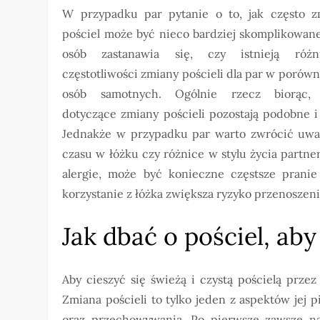
W przypadku par pytanie o to, jak często z
pościel może być nieco bardziej skomplikowane
osób zastanawia się, czy istnieją róż
częstotliwości zmiany pościeli dla par w porów
osób samotnych. Ogólnie rzecz biorąc, 
dotyczące zmiany pościeli pozostają podobne i
Jednakże w przypadku par warto zwrócić uwag
czasu w łóżku czy różnice w stylu życia partne
alergie, może być konieczne częstsze pranie
korzystanie z łóżka zwiększa ryzyko przenoszen
Jak dbać o pościel, ab
Aby cieszyć się świeżą i czystą pościelą prze
Zmiana pościeli to tylko jeden z aspektów jej
oraz przechowywania. Po pierwsze zawsze nal