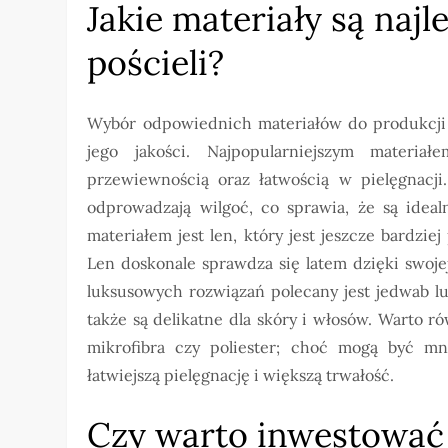
Jakie materiały są najl
pościeli?
Wybór odpowiednich materiałów do produkcji 
jego jakości. Najpopularniejszym materia
przewiewnością oraz łatwością w pielęgnacj
odprowadzają wilgoć, co sprawia, że są ide
materiałem jest len, który jest jeszcze bardzi
Len doskonale sprawdza się latem dzięki swoje
luksusowych rozwiązań polecany jest jedwab lub
także są delikatne dla skóry i włosów. Warto r
mikrofibra czy poliester; choć mogą być mni
łatwiejszą pielęgnację i większą trwałość.
Czy warto inwestować 