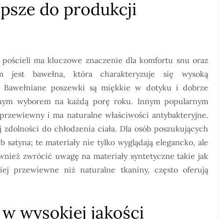
epsze do produkcji
pościeli ma kluczowe znaczenie dla komfortu snu oraz
łem jest bawełna, która charakteryzuje się wysoką
i. Bawełniane poszewki są miękkie w dotyku i dobrze
alnym wyborem na każdą porę roku. Innym popularnym
ej przewiewny i ma naturalne właściwości antybakteryjne.
j zdolności do chłodzenia ciała. Dla osób poszukujących
 satyna; te materiały nie tylko wyglądają elegancko, ale
ównież zwrócić uwagę na materiały syntetyczne takie jak
ej przewiewne niż naturalne tkaniny, często oferują
w wysokiej jakości