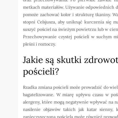
metkach materiałów. Używanie odpowiednich d
pomoże zachować kolor i strukturę tkaniny. Wa
stopni Celsjusza, aby uniknąć kurczenia się m
suszyć pościel na świeżym powietrzu lub w cie
Przechowywanie czystej pościeli w suchym mi
pleśni i roztoczy.
Jakie są skutki zdrowo
pościeli?
Rzadka zmiana pościeli może prowadzić do wie
bagatelizowane. W miarę upływu czasu w pości
alergeny, które mogą negatywnie wpływać na n
nasilenie objawów takich jak katar sienny, 
zanieczyszczoną pościelą może również prowad