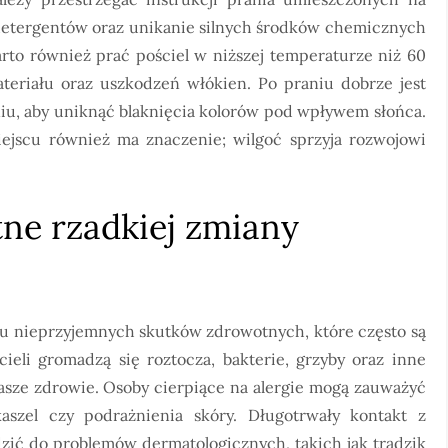
etergentów oraz unikanie silnych środków chemicznych
rto również prać pościel w niższej temperaturze niż 60
ateriału oraz uszkodzeń włókien. Po praniu dobrze jest
niu, aby uniknąć blaknięcia kolorów pod wpływem słońca.
ejscu również ma znaczenie; wilgoć sprzyja rozwojowi
tne rzadkiej zmiany
lu nieprzyjemnych skutków zdrowotnych, które często są
eli gromadzą się roztocza, bakterie, grzyby oraz inne
asze zdrowie. Osoby cierpiące na alergie mogą zauważyć
kaszel czy podrażnienia skóry. Długotrwały kontakt z
zić do problemów dermatologicznych, takich jak trądzik