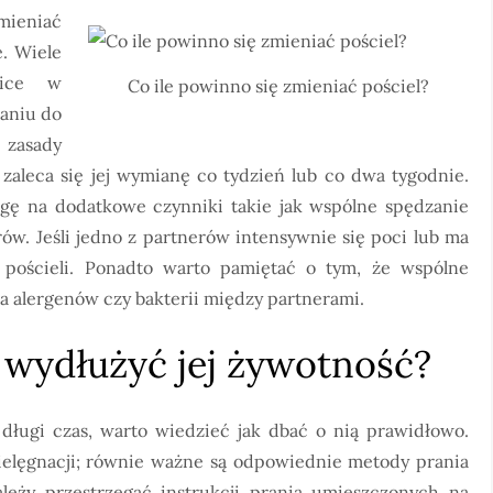
mieniać
. Wiele
nice w
Co ile powinno się zmieniać pościel?
naniu do
zasady
 zaleca się jej wymianę co tydzień lub co dwa tygodnie.
ę na dodatkowe czynniki takie jak wspólne spędzanie
rów. Jeśli jedno z partnerów intensywnie się poci lub ma
 pościeli. Ponadto warto pamiętać o tym, że wspólne
ia alergenów czy bakterii między partnerami.
y wydłużyć jej żywotność?
z długi czas, warto wiedzieć jak dbać o nią prawidłowo.
 pielęgnacji; równie ważne są odpowiednie metody prania
eży przestrzegać instrukcji prania umieszczonych na