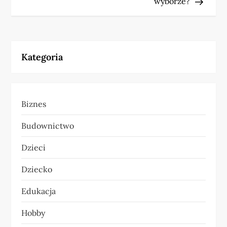
wyborze?
i
g
a
Kategoria
c
j
Biznes
a
Budownictwo
w
Dzieci
p
Dziecko
i
Edukacja
s
Hobby