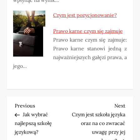
Czym jest pozycjonowanie?
Prawo karne czym się zajmuje
Prawo karne czym się zajmuje:
Prawo karne stanowi jedną z
najważniejszych gałęzi prawa, a
jego…
N
Previous
Next
Previous
Next
Post
Post
Jak wybrać
Czym jest szkoła języka
a
najlepszą szkołę
oraz na co zwracać
w
językową?
uwagę przy jej