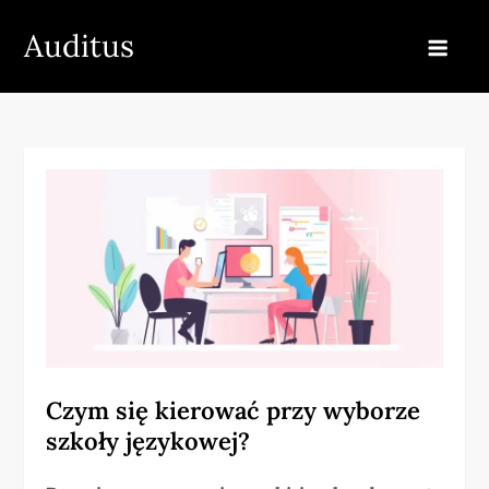
Skip
Auditus
to
content
Czym się kierować przy wyborze
szkoły językowej?