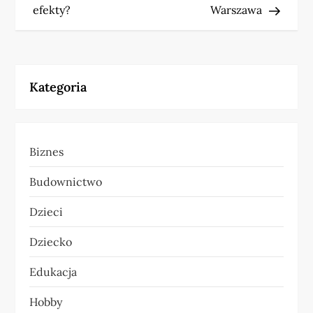
a
efekty?
Warszawa
w
i
Kategoria
g
a
Biznes
c
Budownictwo
j
Dzieci
a
Dziecko
w
Edukacja
p
Hobby