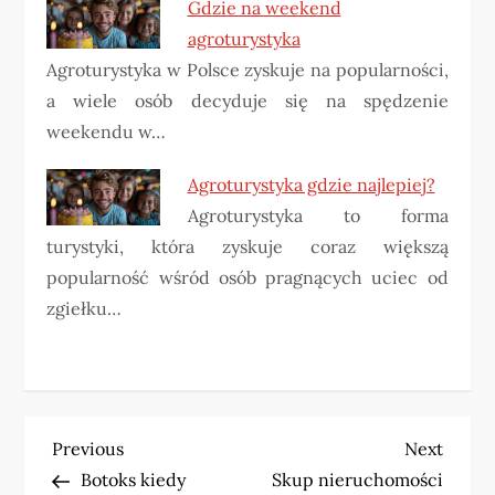
Gdzie na weekend
agroturystyka
Agroturystyka w Polsce zyskuje na popularności,
a wiele osób decyduje się na spędzenie
weekendu w…
Agroturystyka gdzie najlepiej?
Agroturystyka to forma
turystyki, która zyskuje coraz większą
popularność wśród osób pragnących uciec od
zgiełku…
N
Previous
Next
Previous
Next
Post
Post
Botoks kiedy
Skup nieruchomości