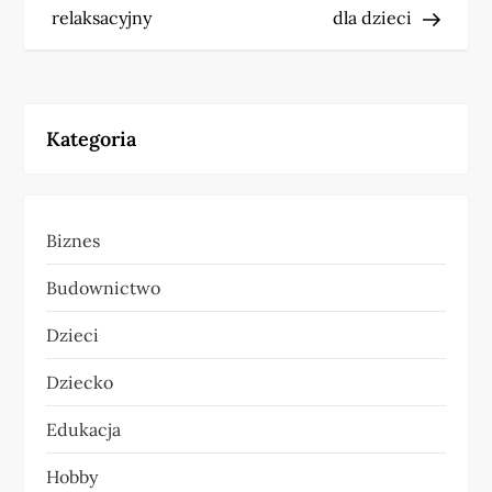
a
relaksacyjny
dla dzieci
w
i
Kategoria
g
a
Biznes
c
Budownictwo
j
Dzieci
a
Dziecko
w
Edukacja
p
Hobby