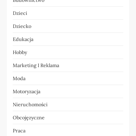
Budownictwo
j
Dzieci
a
Dziecko
w
Edukacja
p
Hobby
i
Marketing I Reklama
s
Moda
u
Motoryzacja
Nieruchomości
Obcojęzyczne
Praca