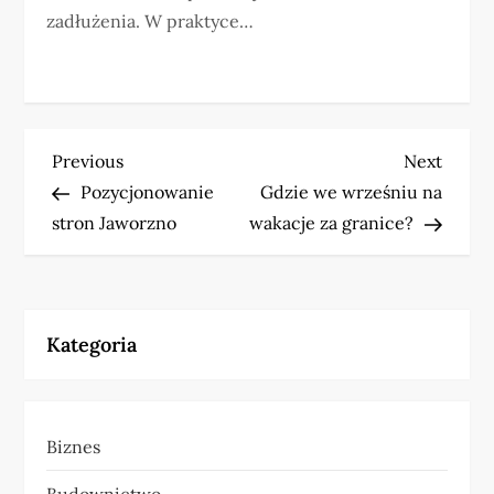
zadłużenia. W praktyce…
N
Previous
Next
Previous
Next
Post
Post
Pozycjonowanie
Gdzie we wrześniu na
a
stron Jaworzno
wakacje za granice?
w
i
Kategoria
g
a
Biznes
c