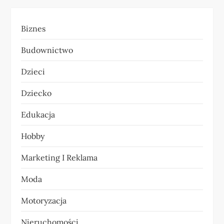
c
j
Biznes
a
Budownictwo
w
Dzieci
p
Dziecko
i
Edukacja
s
Hobby
u
Marketing I Reklama
Moda
Motoryzacja
Nieruchomości