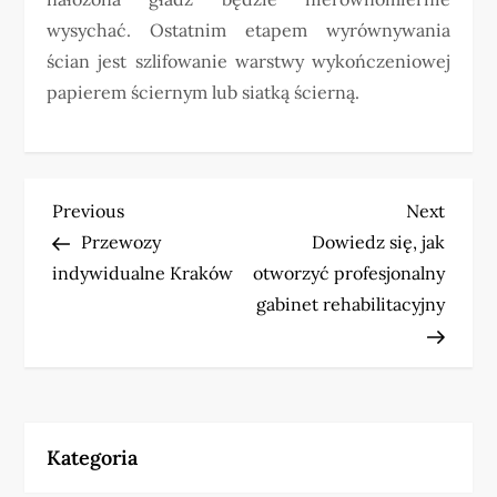
wysychać. Ostatnim etapem wyrównywania
ścian jest szlifowanie warstwy wykończeniowej
papierem ściernym lub siatką ścierną.
N
Previous
Next
Previous
Next
Post
Post
Przewozy
Dowiedz się, jak
a
indywidualne Kraków
otworzyć profesjonalny
w
gabinet rehabilitacyjny
i
g
a
Kategoria