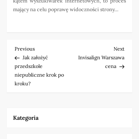
kątem wyszukiwarek internetowych, to proces
mający na celu poprawę widoczności strony…
N
Previous
Next
Previous
Next
Post
Post
Jak założyć
Invisalign Warszawa
a
przedszkole
cena
w
niepubliczne krok po
kroku?
i
g
a
Kategoria
c