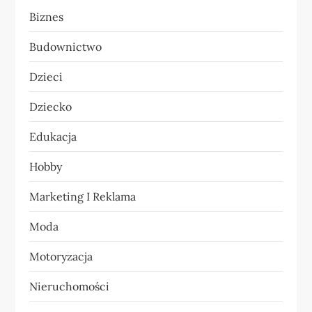
j
Biznes
a
Budownictwo
w
Dzieci
p
Dziecko
i
Edukacja
s
Hobby
u
Marketing I Reklama
Moda
Motoryzacja
Nieruchomości