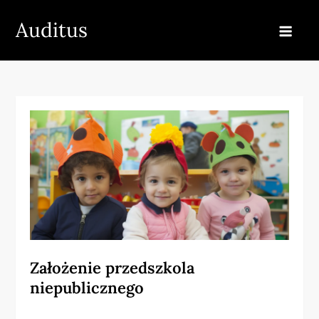
Skip
Auditus
to
content
Założenie przedszkola
niepublicznego