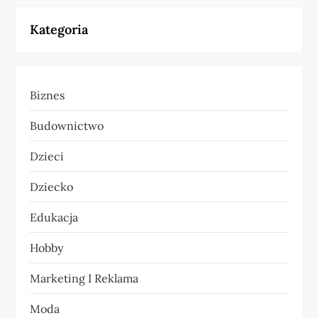
g
Kategoria
a
c
Biznes
j
Budownictwo
a
Dzieci
w
Dziecko
p
Edukacja
i
Hobby
s
Marketing I Reklama
u
Moda