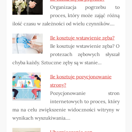
Organizacja pogrzebu to
proces, który może zająć różną
ilość czasu w zależności od wielu czynników.…
Ile kosztuje wstawienie zęba?
Ile kosztuje wstawienie zęba? O
protezach zębowych słyszał
chyba każdy. Sztuczne zęby są w stanie…
Ile kosztuje pozycjonowanie
strony?
Pozycjonowanie stron
internetowych to proces, który
ma na celu zwiększenie widoczności witryny w
wynikach wyszukiwania.…
Ubezpieczenie ocp