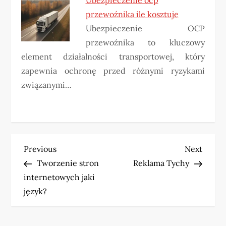
przewoźnika ile kosztuje
Ubezpieczenie OCP
przewoźnika to kluczowy
element działalności transportowej, który
zapewnia ochronę przed różnymi ryzykami
związanymi…
N
Previous
Next
Previous
Next
Post
Post
Tworzenie stron
Reklama Tychy
a
internetowych jaki
w
język?
i