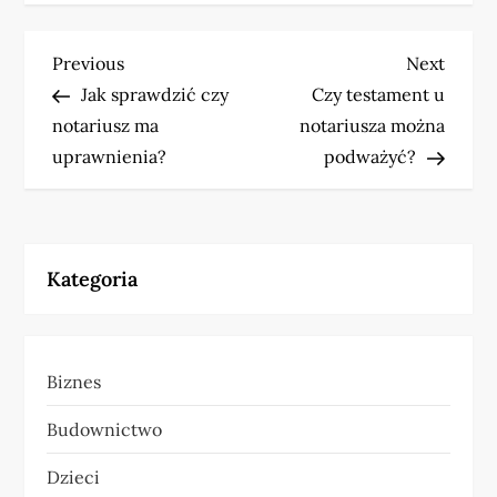
N
Previous
Next
Previous
Next
Post
Post
Jak sprawdzić czy
Czy testament u
a
notariusz ma
notariusza można
w
uprawnienia?
podważyć?
i
g
Kategoria
a
c
Biznes
j
Budownictwo
a
Dzieci