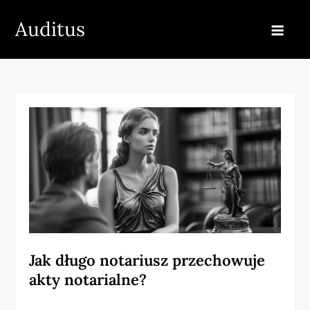
Skip
Auditus
to
content
Jak długo notariusz przechowuje
akty notarialne?