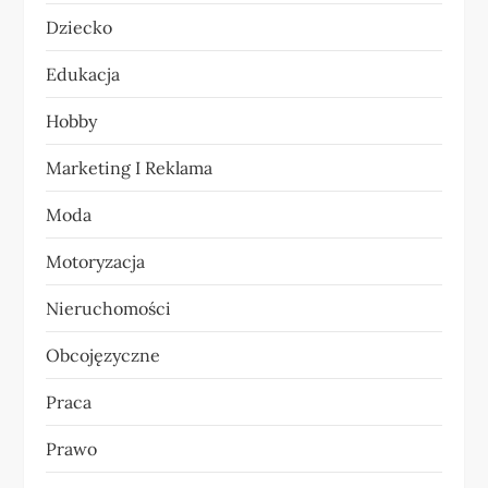
w
Dziecko
p
Edukacja
i
Hobby
s
Marketing I Reklama
u
Moda
Motoryzacja
Nieruchomości
Obcojęzyczne
Praca
Prawo