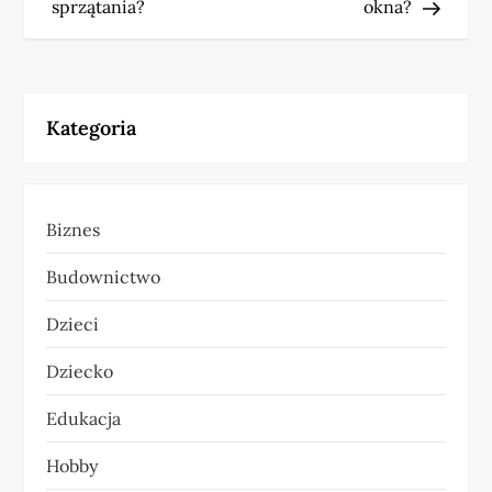
a
sprzątania?
okna?
w
i
Kategoria
g
a
Biznes
c
Budownictwo
j
Dzieci
a
Dziecko
w
Edukacja
p
Hobby
i