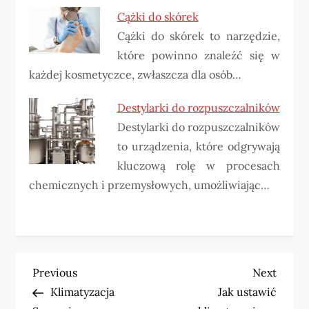
Cążki do skórek
Cążki do skórek to narzędzie,
które powinno znaleźć się w
każdej kosmetyczce, zwłaszcza dla osób…
Destylarki do rozpuszczalników
Destylarki do rozpuszczalników
to urządzenia, które odgrywają
kluczową rolę w procesach
chemicznych i przemysłowych, umożliwiając…
N
Previous
Next
Previous
Next
Post
Post
Klimatyzacja
Jak ustawić
a