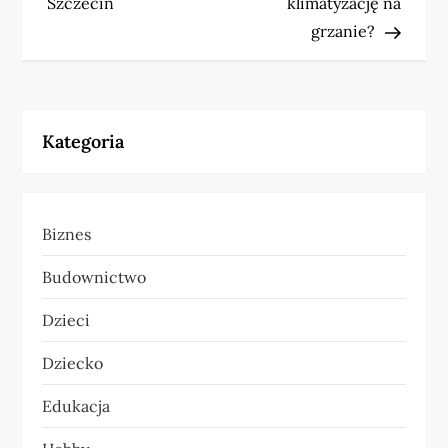
Szczecin
klimatyzację na
w
grzanie?
i
g
Kategoria
a
c
Biznes
j
Budownictwo
a
Dzieci
w
Dziecko
p
Edukacja
i