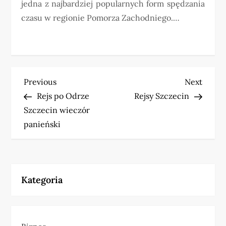
jedna z najbardziej popularnych form spędzania
czasu w regionie Pomorza Zachodniego.…
N
Previous
Next
Previous
Next
Post
Post
Rejs po Odrze
Rejsy Szczecin
a
Szczecin wieczór
w
panieński
i
g
Kategoria
a
c