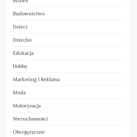
Biznes
j
Budownictwo
a
Dzieci
w
Dziecko
p
Edukacja
i
Hobby
s
Marketing I Reklama
u
Moda
Motoryzacja
Nieruchomości
Obcojęzyczne