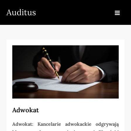
Skip
Auditus
to
content
Adwokat
Adwokat: Kancelarie adwokackie odgrywają