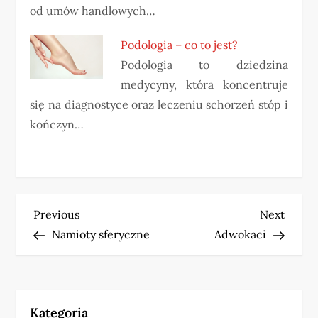
od umów handlowych…
Podologia – co to jest?
Podologia to dziedzina
medycyny, która koncentruje
się na diagnostyce oraz leczeniu schorzeń stóp i
kończyn…
N
Previous
Next
Previous
Next
Post
Post
Namioty sferyczne
Adwokaci
a
w
i
Kategoria