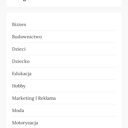
g
a
Biznes
c
Budownictwo
j
Dzieci
a
Dziecko
w
Edukacja
p
Hobby
i
Marketing I Reklama
s
Moda
u
Motoryzacja