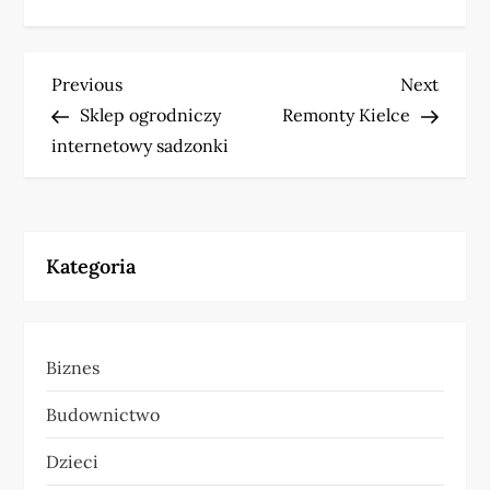
N
Previous
Next
Previous
Next
Post
Post
Sklep ogrodniczy
Remonty Kielce
a
internetowy sadzonki
w
i
Kategoria
g
a
Biznes
c
Budownictwo
j
Dzieci
a