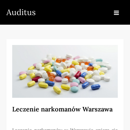
Skip
Auditus
to
content
Leczenie narkomanów Warszawa
Leczenie narkomanów w Warszawie opiera się