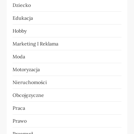
Dziecko
w
Edukacja
p
Hobby
i
Marketing I Reklama
s
Moda
u
Motoryzacja
Nieruchomości
Obcojęzyczne
Praca
Prawo
Przemysł