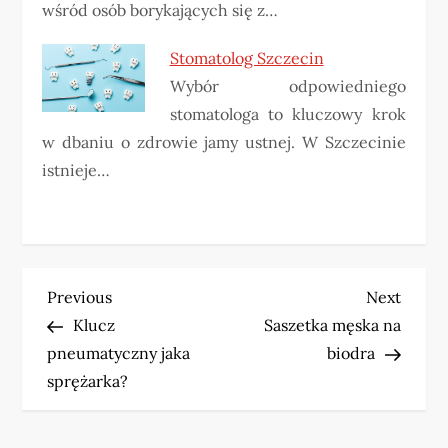
wśród osób borykających się z…
Stomatolog Szczecin
Wybór odpowiedniego
stomatologa to kluczowy krok
w dbaniu o zdrowie jamy ustnej. W Szczecinie
istnieje…
N
Previous
Next
Previous
Next
Post
Post
Klucz
Saszetka męska na
a
pneumatyczny jaka
biodra
w
sprężarka?
i