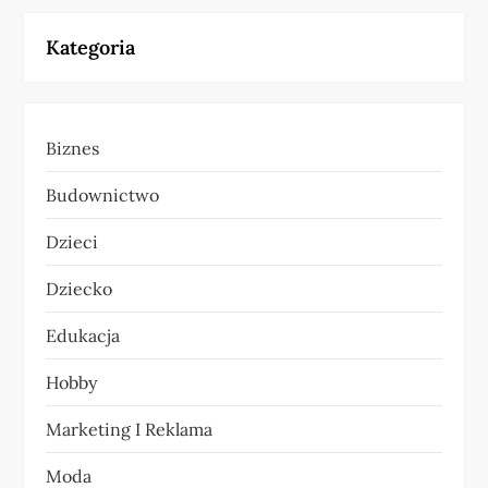
g
Kategoria
a
c
Biznes
j
Budownictwo
a
Dzieci
w
Dziecko
p
Edukacja
i
Hobby
s
Marketing I Reklama
u
Moda