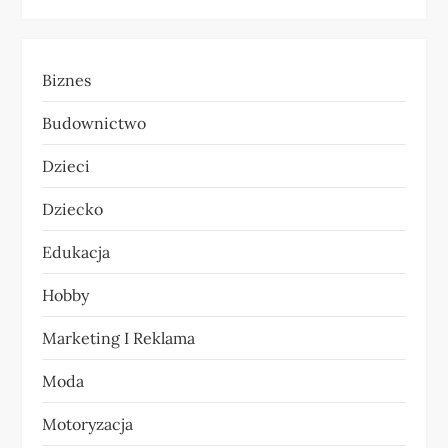
a
c
Biznes
j
Budownictwo
a
Dzieci
w
Dziecko
p
Edukacja
i
Hobby
s
Marketing I Reklama
u
Moda
Motoryzacja