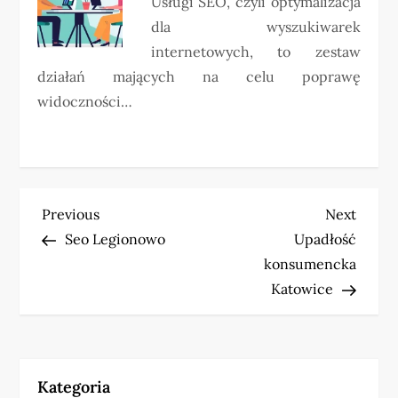
Usługi SEO, czyli optymalizacja
dla wyszukiwarek
internetowych, to zestaw
działań mających na celu poprawę
widoczności…
N
Previous
Next
Previous
Next
Post
Post
Seo Legionowo
Upadłość
a
konsumencka
w
Katowice
i
g
Kategoria