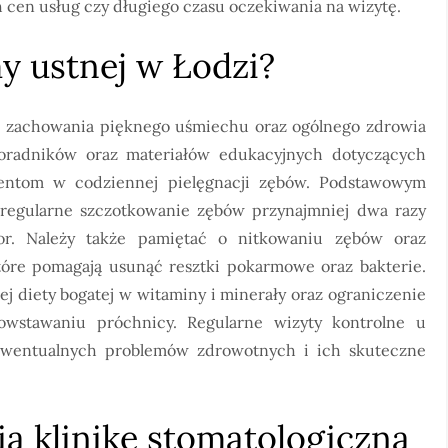
cen usług czy długiego czasu oczekiwania na wizytę.
y ustnej w Łodzi?
la zachowania pięknego uśmiechu oraz ogólnego zdrowia
oradników oraz materiałów edukacyjnych dotyczących
jentom w codziennej pielęgnacji zębów. Podstawowym
 regularne szczotkowanie zębów przynajmniej dwa razy
uor. Należy także pamiętać o nitkowaniu zębów oraz
tóre pomagają usunąć resztki pokarmowe oraz bakterie.
j diety bogatej w witaminy i minerały oraz ograniczenie
powstawaniu próchnicy. Regularne wizyty kontrolne u
ewentualnych problemów zdrowotnych i ich skuteczne
ą klinikę stomatologiczną