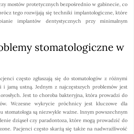
zy mostów protetycznych bezpośrednio w gabinecie, co
ócz tego rozwijają się techniki implantologiczne, które
pianie implantów dentystycznych przy minimalnym
problemy stomatologiczne w
jenci często zgłaszają się do stomatologów z różnymi
i jamą ustną. Jednym z najczęstszych problemów jest
dorosłych. Jest to choroba bakteryjna, która prowadzi do
tków. Wczesne wykrycie próchnicy jest kluczowe dla
ty u stomatologa są niezwykle ważne. Innym powszechnym
alenie dziąseł czy paradontoza, które mogą prowadzić do
czone. Pacjenci często skarżą się także na nadwrażliwość