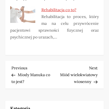
Rehabilitacja co to?
Rehabilitacja to proces, który
ma na celu przywrócenie
pacjentowi sprawności fizycznej oraz
psychicznej po urazach,…
N
Previous
Next
Previous
Next
Post
Post
Miody Manuka co
Miód wielokwiatowy
a
to jest?
wiosenny
w
i
Kategoria