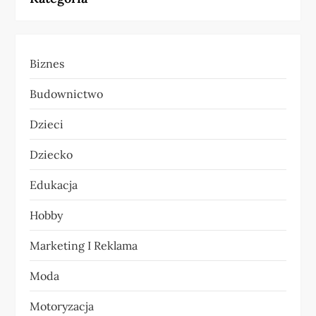
g
a
Biznes
c
Budownictwo
j
Dzieci
a
Dziecko
w
Edukacja
p
Hobby
i
Marketing I Reklama
s
Moda
u
Motoryzacja