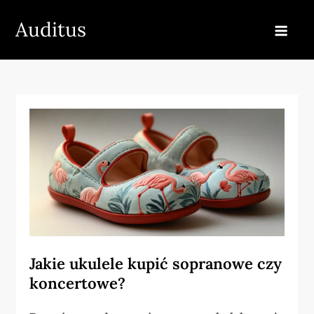
Skip
Auditus
to
content
Jakie ukulele kupić sopranowe czy
koncertowe?