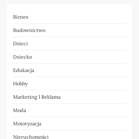
c
Biznes
j
Budownictwo
a
Dzieci
w
Dziecko
p
Edukacja
i
Hobby
s
Marketing I Reklama
u
Moda
Motoryzacja
Nieruchomości