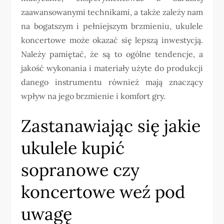
zaawansowanymi technikami, a także zależy nam
na bogatszym i pełniejszym brzmieniu, ukulele
koncertowe może okazać się lepszą inwestycją.
Należy pamiętać, że są to ogólne tendencje, a
jakość wykonania i materiały użyte do produkcji
danego instrumentu również mają znaczący
wpływ na jego brzmienie i komfort gry.
Zastanawiając się jakie
ukulele kupić
sopranowe czy
koncertowe weź pod
uwagę