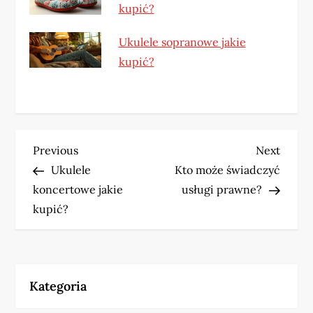
kupić?
Ukulele sopranowe jakie
kupić?
N
Previous
Next
Previous
Next
Post
Post
Ukulele
Kto może świadczyć
a
koncertowe jakie
usługi prawne?
w
kupić?
i
g
Kategoria
a