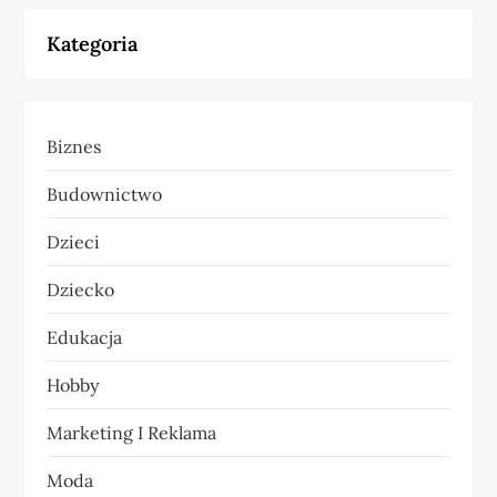
i
Kategoria
g
a
Biznes
c
Budownictwo
j
Dzieci
a
Dziecko
w
Edukacja
p
Hobby
i
Marketing I Reklama
s
Moda