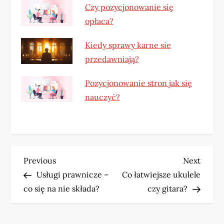
Czy pozycjonowanie się
opłaca?
Kiedy sprawy karne sie
przedawniają?
Pozycjonowanie stron jak się
nauczyć?
N
Previous
Next
Previous
Next
Post
Post
Usługi prawnicze –
Co łatwiejsze ukulele
a
co się na nie składa?
czy gitara?
w