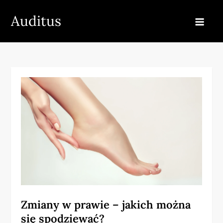
Skip
Auditus
to
content
Zmiany w prawie – jakich można
się spodziewać?