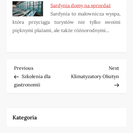
Sardynia domy na sprzedaż
Sardynia to malownicza wyspa,
która przyciąga turystów nie tylko swoimi
pięknymi plażami, ale także różnorodnymi…
N
Previous
Next
Previous
Next
Post
Post
Szkolenia dla
Klimatyzatory Olsztyn
a
gastronomii
w
i
Kategoria
g