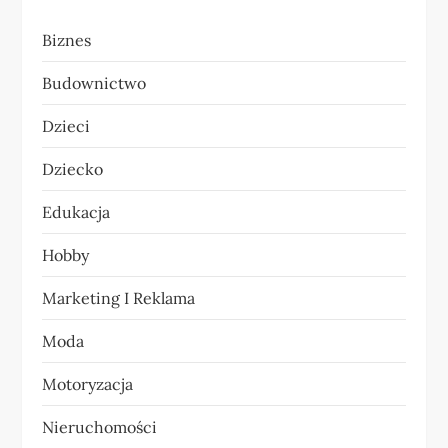
a
Biznes
c
Budownictwo
j
Dzieci
a
Dziecko
w
Edukacja
p
Hobby
i
Marketing I Reklama
s
Moda
u
Motoryzacja
Nieruchomości