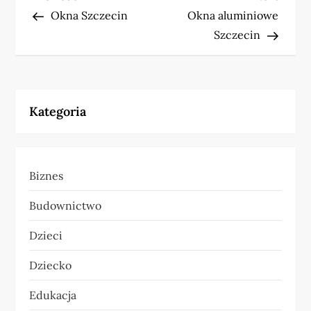
N
Post
Post
Okna Szczecin
Okna aluminiowe
a
Szczecin
w
i
Kategoria
g
a
Biznes
c
Budownictwo
j
Dzieci
a
Dziecko
w
Edukacja
p