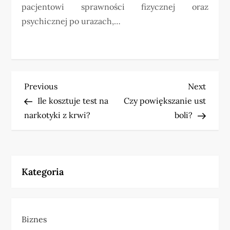
pacjentowi sprawności fizycznej oraz
psychicznej po urazach,…
N
Previous
Next
Previous
Next
Post
Post
Ile kosztuje test na
Czy powiększanie ust
a
narkotyki z krwi?
boli?
w
i
Kategoria
g
a
Biznes
c