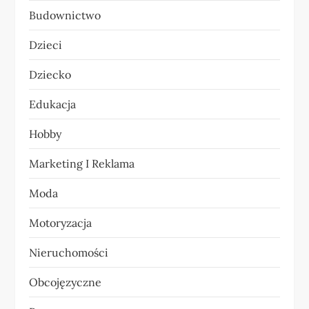
Budownictwo
j
Dzieci
a
Dziecko
w
Edukacja
p
Hobby
i
Marketing I Reklama
s
Moda
u
Motoryzacja
Nieruchomości
Obcojęzyczne