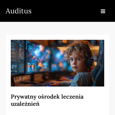
Skip
Auditus
to
content
Prywatny ośrodek leczenia
uzależnień