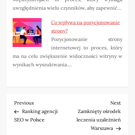
uwzględnienia wielu czynników, aby zapewnić…
Co wpływa na pozycjonowanie
strony?
Pozycjonowanie strony
internetowej to proces, który
ma na celu zwiększenie widoczności witryny w
wynikach wyszukiwania.…
N
Previous
Next
Previous
Next
Post
Post
Ranking agencji
Zamknięty ośrodek
a
SEO w Polsce
leczenia uzależnień
w
Warszawa