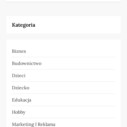
i
g
Kategoria
a
c
Biznes
j
Budownictwo
a
Dzieci
w
Dziecko
p
Edukacja
i
Hobby
s
Marketing I Reklama