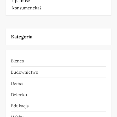
upadłość
w
konsumencka?
i
g
Kategoria
a
c
Biznes
j
Budownictwo
a
Dzieci
w
Dziecko
p
Edukacja
i
Hobby