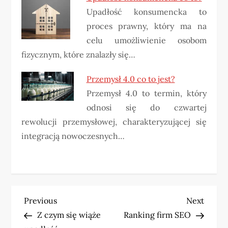
Upadłość konsumencka to
proces prawny, który ma na
celu umożliwienie osobom
fizycznym, które znalazły się…
Przemysł 4.0 co to jest?
Przemysł 4.0 to termin, który
odnosi się do czwartej
rewolucji przemysłowej, charakteryzującej się
integracją nowoczesnych…
N
Previous
Next
Previous
Next
Post
Post
Z czym się wiąże
Ranking firm SEO
a