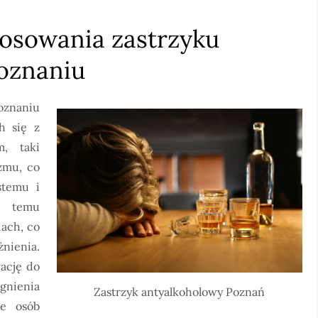
stosowania zastrzyku
oznaniu
oznaniu
h się z
m, taki
izmu, co
stemu i
i temu
iach, co
żnienia.
ację do
gnienia
Zastrzyk antyalkoholowy Poznań
le osób