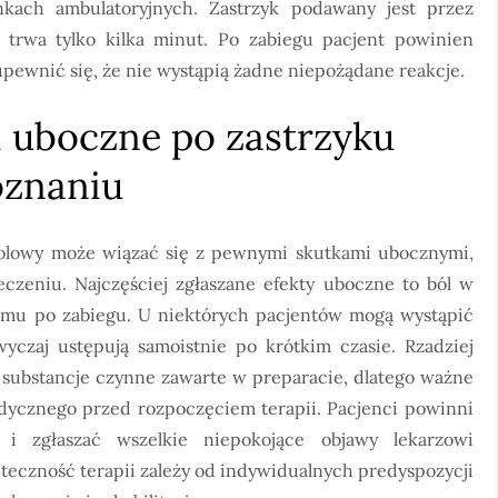
kach ambulatoryjnych. Zastrzyk podawany jest przez
trwa tylko kilka minut. Po zabiegu pacjent powinien
upewnić się, że nie wystąpią żadne niepożądane reakcje.
i uboczne po zastrzyku
oznaniu
holowy może wiązać się z pewnymi skutkami ubocznymi,
eczeniu. Najczęściej zgłaszane efekty uboczne to ból w
izmu po zabiegu. U niektórych pacjentów mogą wystąpić
yczaj ustępują samoistnie po krótkim czasie. Rzadziej
a substancje czynne zawarte w preparacie, dlatego ważne
ycznego przed rozpoczęciem terapii. Pacjenci powinni
i zgłaszać wszelkie niepokojące objawy lekarzowi
eczność terapii zależy od indywidualnych predyspozycji