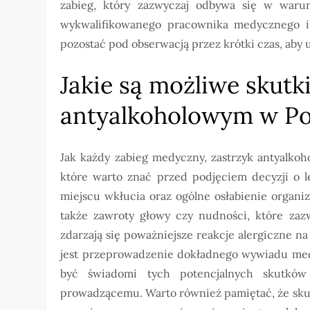
zabieg, który zazwyczaj odbywa się w warun
wykwalifikowanego pracownika medycznego i 
pozostać pod obserwacją przez krótki czas, aby 
Jakie są możliwe skutk
antyalkoholowym w P
Jak każdy zabieg medyczny, zastrzyk antyalko
które warto znać przed podjęciem decyzji o l
miejscu wkłucia oraz ogólne osłabienie organ
także zawroty głowy czy nudności, które zazw
zdarzają się poważniejsze reakcje alergiczne n
jest przeprowadzenie dokładnego wywiadu med
być świadomi tych potencjalnych skutków 
prowadzącemu. Warto również pamiętać, że skut