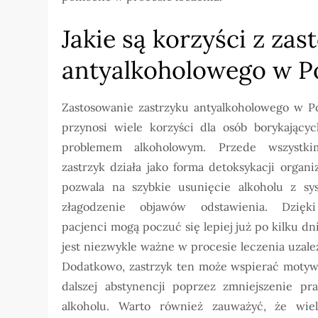
Jakie są korzyści z za
antyalkoholowego w P
Zastosowanie zastrzyku antyalkoholowego w P
przynosi wiele korzyści dla osób borykającyc
problemem alkoholowym. Przede wszystki
zastrzyk działa jako forma detoksykacji organ
pozwala na szybkie usunięcie alkoholu z sy
złagodzenie objawów odstawienia. Dzięk
pacjenci mogą poczuć się lepiej już po kilku dn
jest niezwykle ważne w procesie leczenia uzale
Dodatkowo, zastrzyk ten może wspierać motyw
dalszej abstynencji poprzez zmniejszenie pra
alkoholu. Warto również zauważyć, że wie