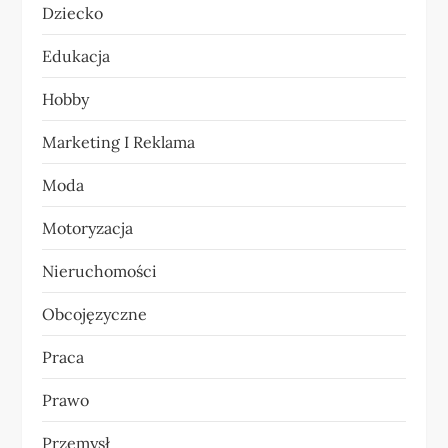
Dziecko
w
Edukacja
p
Hobby
i
Marketing I Reklama
s
Moda
u
Motoryzacja
Nieruchomości
Obcojęzyczne
Praca
Prawo
Przemysł