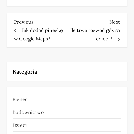
N
Previous
Next
Previous
Next
Post
Post
Jak dodać pinezkę
Ile trwa rozwód gdy są
a
w Google Maps?
dzieci?
w
i
Kategoria
g
a
Biznes
c
Budownictwo
j
Dzieci
a