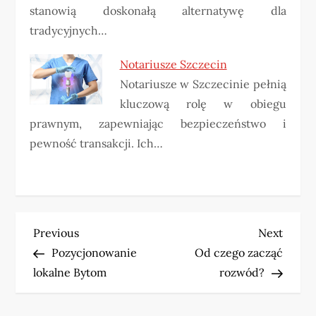
stanowią doskonałą alternatywę dla
tradycyjnych…
Notariusze Szczecin
Notariusze w Szczecinie pełnią
kluczową rolę w obiegu
prawnym, zapewniając bezpieczeństwo i
pewność transakcji. Ich…
N
Previous
Next
Previous
Next
Post
Post
Pozycjonowanie
Od czego zacząć
a
lokalne Bytom
rozwód?
w