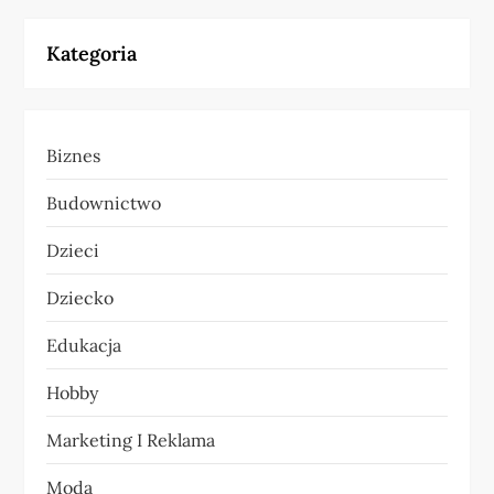
i
Kategoria
g
a
Biznes
c
Budownictwo
j
Dzieci
a
Dziecko
w
Edukacja
p
Hobby
i
Marketing I Reklama
s
Moda