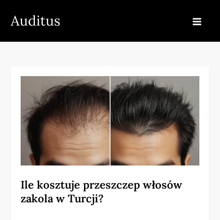
Skip
Auditus
to
content
Ile kosztuje przeszczep włosów
zakola w Turcji?