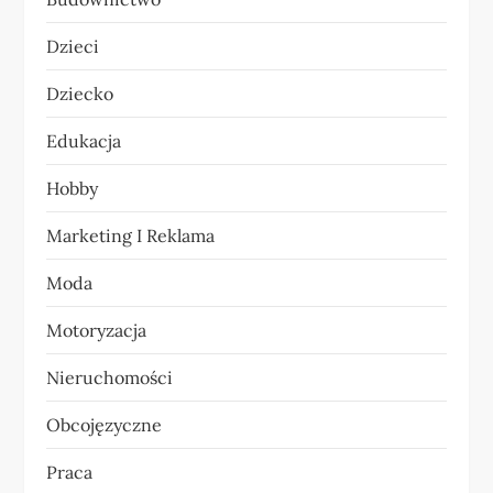
a
Dzieci
w
Dziecko
p
Edukacja
i
Hobby
s
Marketing I Reklama
u
Moda
Motoryzacja
Nieruchomości
Obcojęzyczne
Praca