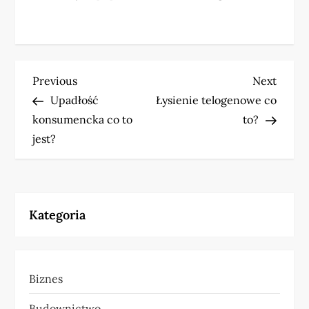
N
Previous
Next
Previous
Next
Post
Post
Upadłość
Łysienie telogenowe co
a
konsumencka co to
to?
w
jest?
i
g
Kategoria
a
c
Biznes
j
Budownictwo