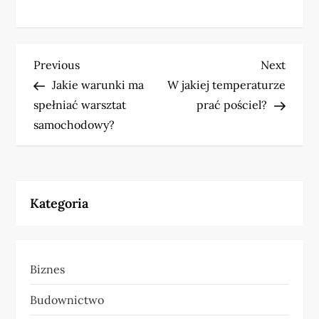
N
Previous
Next
Previous
Next
Post
Post
Jakie warunki ma
W jakiej temperaturze
a
spełniać warsztat
prać pościel?
w
samochodowy?
i
g
Kategoria
a
c
Biznes
j
Budownictwo