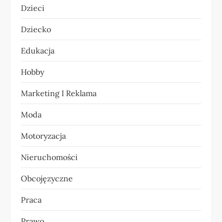
a
Dzieci
w
Dziecko
p
Edukacja
i
Hobby
s
Marketing I Reklama
u
Moda
Motoryzacja
Nieruchomości
Obcojęzyczne
Praca
Prawo