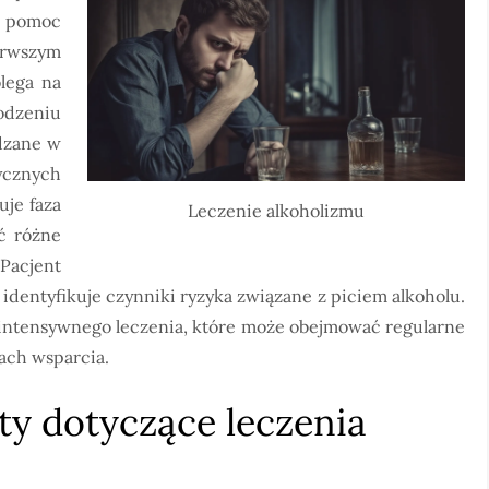
u pomoc
rwszym
lega na
odzeniu
dzane w
ycznych
uje faza
Leczenie alkoholizmu
ć różne
Pacjent
 identyfikuje czynniki ryzyka związane z piciem alkoholu.
 intensywnego leczenia, które może obejmować regularne
ach wsparcia.
ity dotyczące leczenia