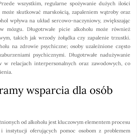
Przede wszystkim, regularne spożywanie dużych ilości
o może skutkować marskością, zapaleniem wątroby oraz
ohol wpływa na układ sercowo-naczyniowy, zwiększając
ów mózgu. Długotrwałe picie alkoholu może również
, takich jak wrzody żołądka czy zapalenie trzustki.
olu na zdrowie psychiczne; osoby uzależnione często
 zaburzeniami psychicznymi. Długotrwałe nadużywanie
 w relacjach interpersonalnych oraz zawodowych, co
ienia.
gramy wsparcia dla osób
żnionych od alkoholu jest kluczowym elementem procesu
ji i instytucji oferujących pomoc osobom z problemem