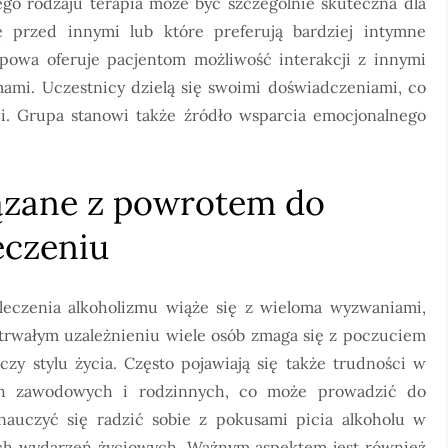
go rodzaju terapia może być szczególnie skuteczna dla
ę przed innymi lub które preferują bardziej intymne
upowa oferuje pacjentom możliwość interakcji z innymi
ami. Uczestnicy dzielą się swoimi doświadczeniami, co
i. Grupa stanowi także źródło wsparcia emocjonalnego
ązane z powrotem do
eczeniu
eczenia alkoholizmu wiąże się z wieloma wyzwaniami,
trwałym uzależnieniu wiele osób zmaga się z poczuciem
czy stylu życia. Często pojawiają się także trudności w
ch zawodowych i rodzinnych, co może prowadzić do
 nauczyć się radzić sobie z pokusami picia alkoholu w
ych wydarzeń życiowych. Ważnym aspektem jest również