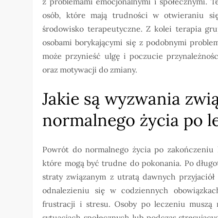
z problemami emocjonalnymi i społecznymi. Te
osób, które mają trudności w otwieraniu si
środowisko terapeutyczne. Z kolei terapia gr
osobami borykającymi się z podobnymi problem
może przynieść ulgę i poczucie przynależnośc
oraz motywacji do zmiany.
Jakie są wyzwania zwi
normalnego życia po l
Powrót do normalnego życia po zakończeniu l
które mogą być trudne do pokonania. Po długo
straty związanym z utratą dawnych przyjaciół 
odnalezieniu się w codziennych obowiązka
frustracji i stresu. Osoby po leczeniu muszą
sytuacjach społecznych lub podczas stresując