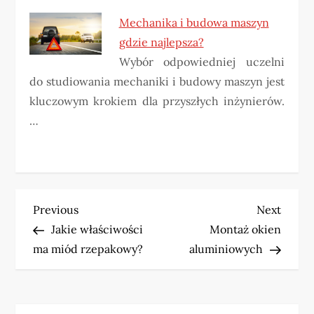
Mechanika i budowa maszyn
gdzie najlepsza?
Wybór odpowiedniej uczelni
do studiowania mechaniki i budowy maszyn jest
kluczowym krokiem dla przyszłych inżynierów.
…
N
Previous
Next
Previous
Next
Post
Post
Jakie właściwości
Montaż okien
a
ma miód rzepakowy?
aluminiowych
w
i