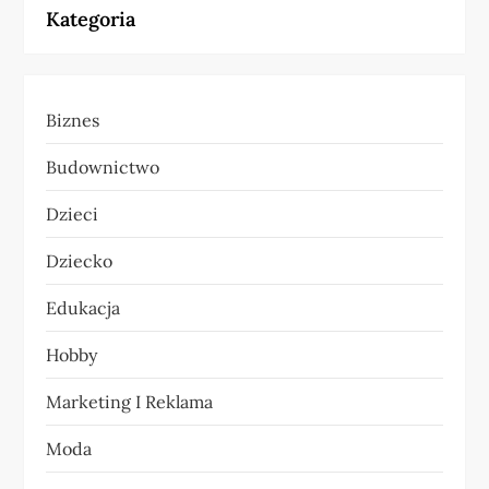
Kategoria
g
a
Biznes
c
Budownictwo
j
Dzieci
a
Dziecko
w
Edukacja
p
Hobby
i
Marketing I Reklama
s
Moda
u