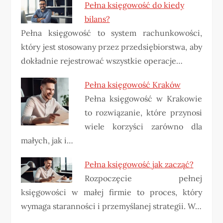
Pełna księgowość do kiedy
bilans?
Pełna księgowość to system rachunkowości,
który jest stosowany przez przedsiębiorstwa, aby
dokładnie rejestrować wszystkie operacje…
Pełna księgowość Kraków
Pełna księgowość w Krakowie
to rozwiązanie, które przynosi
wiele korzyści zarówno dla
małych, jak i…
Pełna księgowość jak zacząć?
Rozpoczęcie pełnej
księgowości w małej firmie to proces, który
wymaga staranności i przemyślanej strategii. W…