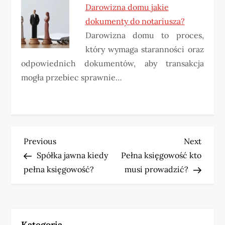
Darowizna domu jakie
dokumenty do notariusza?
Darowizna domu to proces,
który wymaga staranności oraz
odpowiednich dokumentów, aby transakcja
mogła przebiec sprawnie…
N
Previous
Next
Previous
Next
Post
Post
Spółka jawna kiedy
Pełna księgowość kto
a
pełna księgowość?
musi prowadzić?
w
i
Kategoria