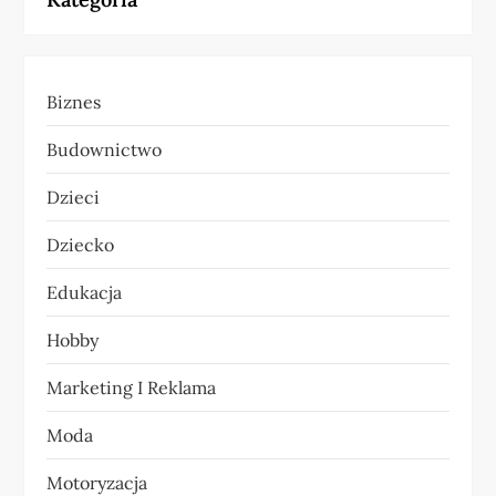
g
a
Biznes
c
Budownictwo
j
Dzieci
a
Dziecko
w
Edukacja
p
Hobby
i
Marketing I Reklama
s
Moda
u
Motoryzacja