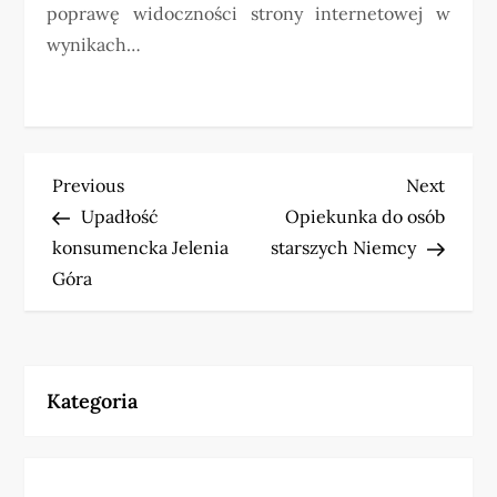
poprawę widoczności strony internetowej w
wynikach…
N
Previous
Next
Previous
Next
Post
Post
Upadłość
Opiekunka do osób
a
konsumencka Jelenia
starszych Niemcy
w
Góra
i
g
Kategoria
a
c