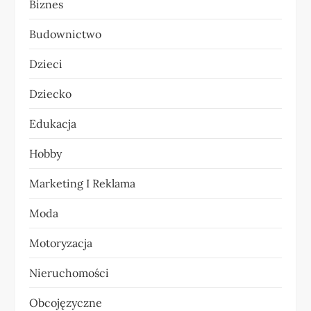
Biznes
j
Budownictwo
a
Dzieci
w
Dziecko
p
Edukacja
i
Hobby
s
Marketing I Reklama
u
Moda
Motoryzacja
Nieruchomości
Obcojęzyczne