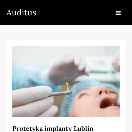
Skip
Auditus
to
content
Protetyka implanty Lublin