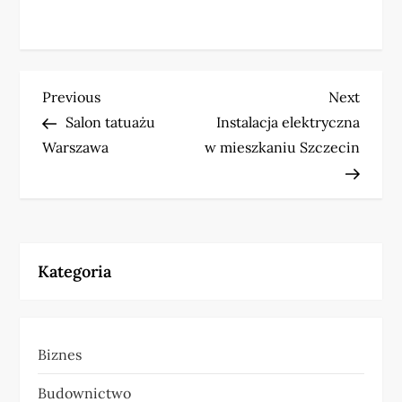
N
Previous
Next
Previous
Next
Post
Post
Salon tatuażu
Instalacja elektryczna
a
Warszawa
w mieszkaniu Szczecin
w
i
g
Kategoria
a
c
Biznes
j
Budownictwo