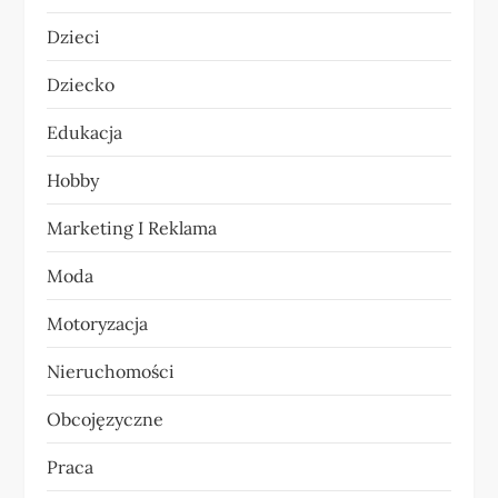
a
Dzieci
w
Dziecko
p
Edukacja
i
Hobby
s
Marketing I Reklama
u
Moda
Motoryzacja
Nieruchomości
Obcojęzyczne
Praca