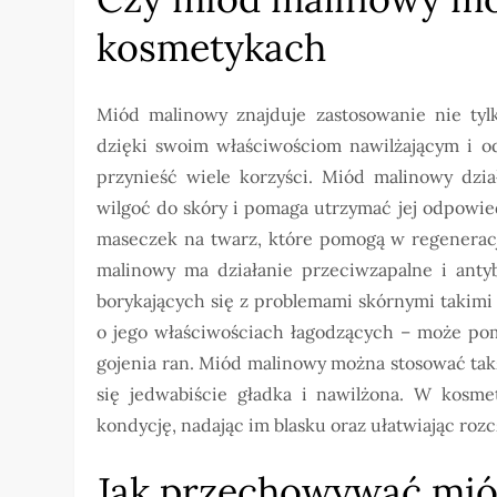
kosmetykach
Miód malinowy znajduje zastosowanie nie tyl
dzięki swoim właściwościom nawilżającym i o
przynieść wiele korzyści. Miód malinowy dzia
wilgoć do skóry i pomaga utrzymać jej odpowie
maseczek na twarz, które pomogą w regeneracj
malinowy ma działanie przeciwzapalne i antyb
borykających się z problemami skórnymi takimi
o jego właściwościach łagodzących – może pom
gojenia ran. Miód malinowy można stosować tak
się jedwabiście gładka i nawilżona. W kos
kondycję, nadając im blasku oraz ułatwiając roz
Jak przechowywać mió