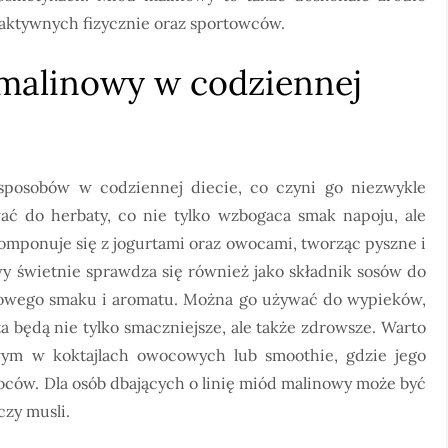
 aktywnych fizycznie oraz sportowców.
 malinowy w codziennej
posobów w codziennej diecie, co czyni go niezwykle
 do herbaty, co nie tylko wzbogaca smak napoju, ale
omponuje się z jogurtami oraz owocami, tworząc pyszne i
y świetnie sprawdza się również jako składnik sosów do
tkowego smaku i aromatu. Można go używać do wypieków,
ta będą nie tylko smaczniejsze, ale także zdrowsze. Warto
m w koktajlach owocowych lub smoothie, gdzie jego
ców. Dla osób dbających o linię miód malinowy może być
zy musli.