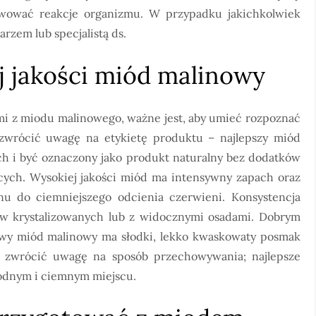
wować reakcje organizmu. W przypadku jakichkolwiek
rzem lub specjalistą ds.
j jakości miód malinowy
ymi z miodu malinowego, ważne jest, aby umieć rozpoznać
 zwrócić uwagę na etykietę produktu – najlepszy miód
ch i być oznaczony jako produkt naturalny bez dodatków
cych. Wysokiej jakości miód ma intensywny zapach oraz
nu do ciemniejszego odcienia czerwieni. Konsystencja
tów krystalizowanych lub z widocznymi osadami. Dobrym
iwy miód malinowy ma słodki, lekko kwaskowaty posmak
ż zwrócić uwagę na sposób przechowywania; najlepsze
łodnym i ciemnym miejscu.