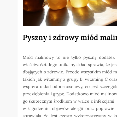
Pyszny i zdrowy miód mal
Miód malinowy to nie tylko pyszny dodatek 
właściwości. Jego unikalny skład sprawia, że j
dbających o zdrowie. Przede wszystkim miód m
takich jak witaminy z grupy B, witaminę C oraz
wspiera układ odpornościowy, co jest szczegó
przeziębienia i grypę. Dodatkowo miód malinowy
go skutecznym środkiem w walce z infekcjami
w łagodzeniu objawów alergii oraz poprawie k
sprawiają, że jest często wykorzystywany w 