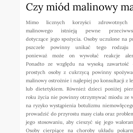
Czy miód malinowy ma
Mimo licznych korzyści zdrowotnych
malinowego istnieją pewne przeciwwsk
dotyczące jego spożycia. Osoby uczulone na p
pszczele powinny unikać tego rodzaju 
ponieważ może on wywołać reakcje alerg
Ponadto ze względu na wysoką zawartość
prostych osoby z cukrzycą powinny spożyw
malinowy ostrożnie i najlepiej po konsultacji z 
lub dietetykiem. Również dzieci poniżej pie
roku życia nie powinny otrzymywać miodu ze 
na ryzyko wystąpienia botulizmu niemowlęceg
prowadzić do przyrostu masy ciała oraz proble
jego stosowaniu, aby cieszyć się jego walo
Osoby cierpiące na choroby układu pokar