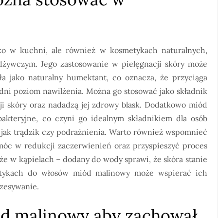
ko w kuchni, ale również w kosmetykach naturalnych,
dżywczym. Jego zastosowanie w pielęgnacji skóry może
ła jako naturalny humektant, co oznacza, że przyciąga
dni poziom nawilżenia. Można go stosować jako składnik
i skóry oraz nadadzą jej zdrowy blask. Dodatkowo miód
akteryjne, co czyni go idealnym składnikiem dla osób
 jak trądzik czy podrażnienia. Warto również wspomnieć
óc w redukcji zaczerwienień oraz przyspieszyć proces
że w kąpielach – dodany do wody sprawi, że skóra stanie
metykach do włosów miód malinowy może wspierać ich
czesywanie.
d malinowy aby zachował