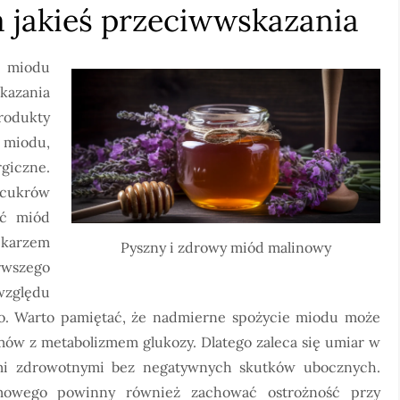
 jakieś przeciwwskazania
 miodu
azania
rodukty
miodu,
iczne.
 cukrów
ać miód
lekarzem
Pyszny i zdrowy miód malinowy
rwszego
względu
o. Warto pamiętać, że nadmierne spożycie miodu może
mów z metabolizmem glukozy. Dlatego zaleca się umiar w
rami zdrowotnymi bez negatywnych skutków ubocznych.
mowego powinny również zachować ostrożność przy