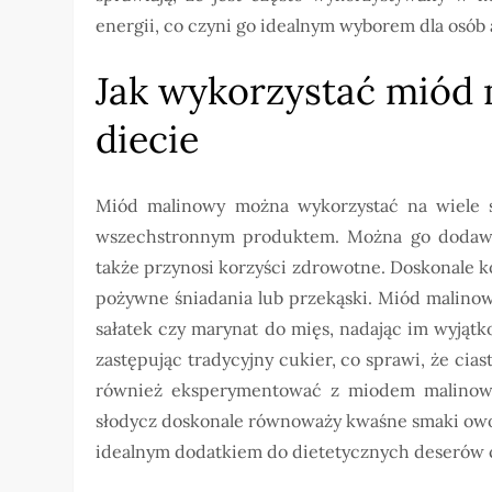
energii, co czyni go idealnym wyborem dla osób
Jak wykorzystać miód
diecie
Miód malinowy można wykorzystać na wiele s
wszechstronnym produktem. Można go dodawać
także przynosi korzyści zdrowotne. Doskonale k
pożywne śniadania lub przekąski. Miód malinow
sałatek czy marynat do mięs, nadając im wyją
zastępując tradycyjny cukier, co sprawi, że cias
również eksperymentować z miodem malinowy
słodycz doskonale równoważy kwaśne smaki owo
idealnym dodatkiem do dietetycznych deserów c