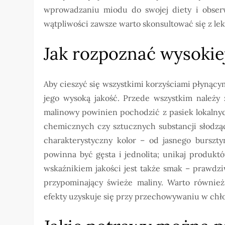
wprowadzaniu miodu do swojej diety i obser
wątpliwości zawsze warto skonsultować się z leka
Jak rozpoznać wysokie
Aby cieszyć się wszystkimi korzyściami płynąc
jego wysoką jakość. Przede wszystkim należy
malinowy powinien pochodzić z pasiek lokalny
chemicznych czy sztucznych substancji słodzą
charakterystyczny kolor – od jasnego burszty
powinna być gęsta i jednolita; unikaj produk
wskaźnikiem jakości jest także smak – prawdz
przypominający świeże maliny. Warto równie
efekty uzyskuje się przy przechowywaniu w ch