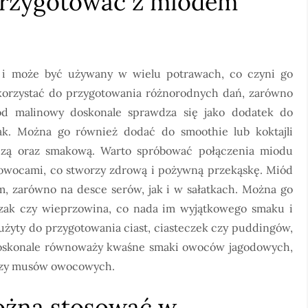
przygotować z miodem
 i może być używany w wielu potrawach, co czyni go
orzystać do przygotowania różnorodnych dań, zarówno
iód malinowy doskonale sprawdza się jako dodatek do
mak. Można go również dodać do smoothie lub koktajli
zą oraz smakową. Warto spróbować połączenia miodu
owocami, co stworzy zdrową i pożywną przekąskę. Miód
m, zarówno na desce serów, jak i w sałatkach. Można go
zak czy wieprzowina, co nada im wyjątkowego smaku i
żyty do przygotowania ciast, ciasteczek czy puddingów,
z doskonale równoważy kwaśne smaki owoców jagodowych,
t czy musów owocowych.
ożna stosować w