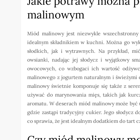
Jakie potrawy można 
malinowym
Miód malinowy jest niezwykle wszechstronny
idealnym składnikiem w kuchni. Można go wyk
słodkich, jak i wytrawnych. Na przykład, m
owsianki, nadając jej słodycz i wyjątkowy s
owocowych, co wzbogaci ich wartość odżywc
malinowego z jogurtem naturalnym i świeżymi 
malinowy świetnie komponuje się także z sere
używać do marynowania mięs, takich jak kurc
aromatu. W deserach miód malinowy może być u
gdzie zastąpi tradycyjny cukier. Jego słodyc
co sprawia, że jest idealnym dodatkiem do tar
Czy miód malinowy m