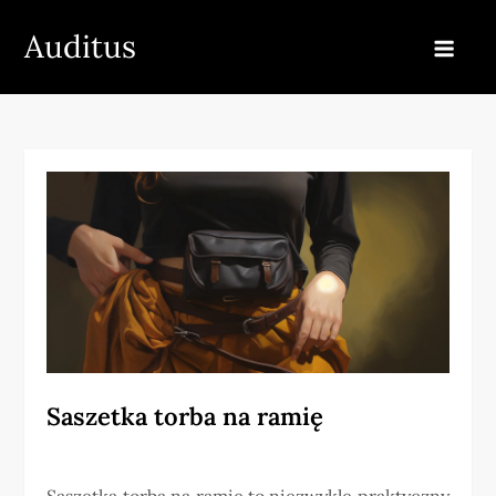
Skip
Auditus
to
content
Saszetka torba na ramię
Saszetka torba na ramię to niezwykle praktyczny