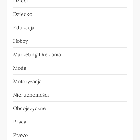
Dzieci
a
Dziecko
w
Edukacja
p
Hobby
i
Marketing I Reklama
s
Moda
u
Motoryzacja
Nieruchomości
Obcojęzyczne
Praca
Prawo