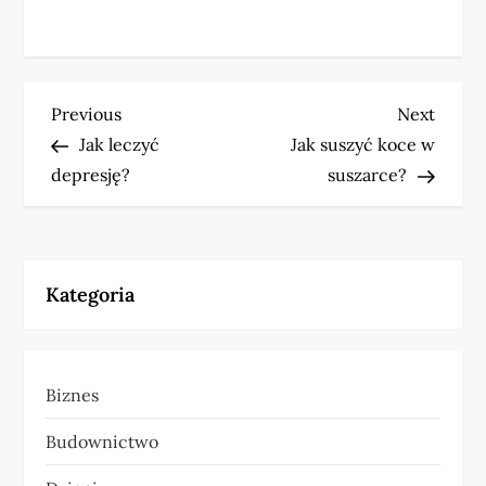
N
Previous
Next
Previous
Next
Post
Post
Jak leczyć
Jak suszyć koce w
a
depresję?
suszarce?
w
i
Kategoria
g
a
Biznes
c
Budownictwo
j